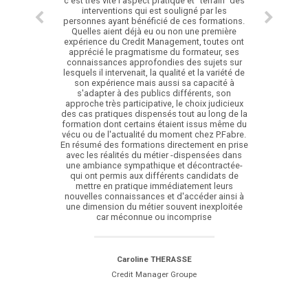
c'est très vite l'aspect pratique et "terrain" des
interventions qui est souligné par les
personnes ayant bénéficié de ces formations.
Quelles aient déjà eu ou non une première
expérience du Credit Management, toutes ont
apprécié le pragmatisme du formateur, ses
connaissances approfondies des sujets sur
lesquels il intervenait, la qualité et la variété de
son expérience mais aussi sa capacité à
s'adapter à des publics différents, son
approche très participative, le choix judicieux
des cas pratiques dispensés tout au long de la
formation dont certains étaient issus même du
vécu ou de l'actualité du moment chez P.Fabre.
En résumé des formations directement en prise
avec les réalités du métier -dispensées dans
une ambiance sympathique et décontractée-
qui ont permis aux différents candidats de
mettre en pratique immédiatement leurs
nouvelles connaissances et d'accéder ainsi à
une dimension du métier souvent inexploitée
car méconnue ou incomprise
Caroline THERASSE
Credit Manager Groupe